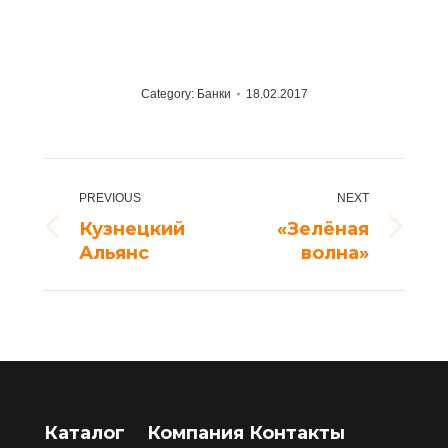
Category:
Банки
18.02.2017
Project
PREVIOUS
NEXT
navigation
Кузнецкий
«Зелёная
Previous
Next
Альянс
волна»
project:
project:
Каталог
Компания
Контакты